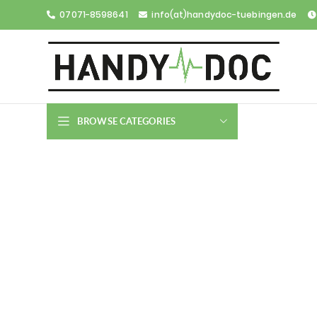
07071-8598641
info(at)handydoc-tuebingen.de
07071-8598641
info(at)handydoc-tuebingen.de
BROWSE CATEGORIES